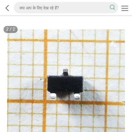
2
/
2