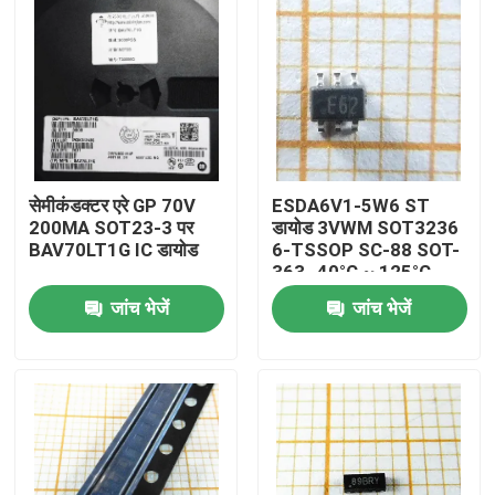
सेमीकंडक्टर एरे GP 70V
ESDA6V1-5W6 ST
200MA SOT23-3 पर
डायोड 3VWM SOT3236
BAV70LT1G IC डायोड
6-TSSOP SC-88 SOT-
363 -40°C ~ 125°C
जांच भेजें
जांच भेजें
घर
उत्पादों
वीडियो