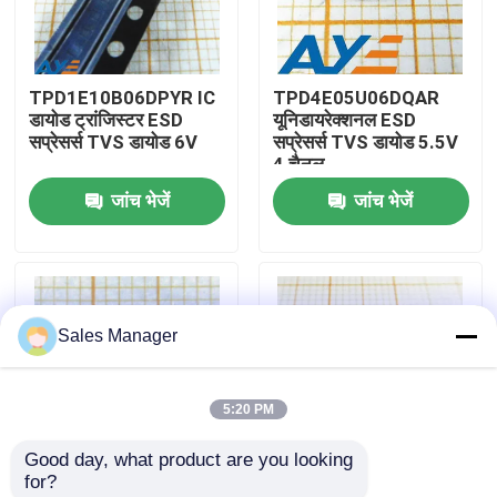
हमारे बारे में
TPD1E10B06DPYR IC
TPD4E05U06DQAR
डायोड ट्रांजिस्टर ESD
यूनिडायरेक्शनल ESD
कारखाना भ्रमण
सप्रेसर्स TVS डायोड 6V
सप्रेसर्स TVS डायोड 5.5V
4 चैनल
जांच भेजें
जांच भेजें
गुणवत्ता नियंत्रण
संपर्क करें
Sales Manager
एक उद्धरण का अनुरोध करें
5:20 PM
आईसी इलेक्ट्रॉनिक घटक
Good day, what product are you looking 
for?
आईसी इंटीग्रेटेड सर्किट
क्षणिक वोल्टेज दमन डायोड
14 स्टेज बाइनरी काउंटर