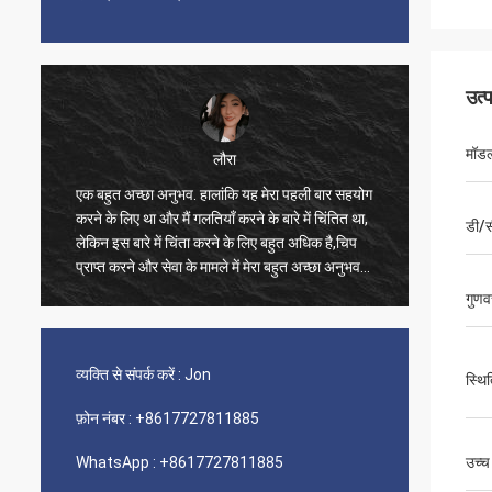
उत्
मॉडल
लौरा
एक बहुत अच्छा अनुभव. हालांकि यह मेरा पहली बार सहयोग
करने के लिए था और मैं गलतियाँ करने के बारे में चिंतित था,
डी/स
अच्छा उत
लेकिन इस बारे में चिंता करने के लिए बहुत अधिक है,चिप
प्राप्त करने और सेवा के मामले में मेरा बहुत अच्छा अनुभव
रहा है।.
गुणवत
व्यक्ति से संपर्क करें :
Jon
स्थि
फ़ोन नंबर :
+8617727811885
WhatsApp :
+8617727811885
उच्च