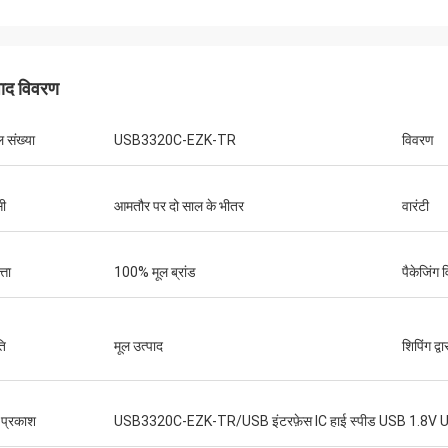
पाद विवरण
 संख्या
USB3320C-EZK-TR
विवरण
उज़्तुर्क
राजन
हमारी कंपनी ने उत्पाद प्राप्त किया
ी
आमतौर पर दो साल के भीतर
वारंटी
्पाद, अगली बार खरीद लेंगे अगर कुछ चाहिए।
नहीं है, और चिप की गुणवत्ता भी मू
्ता
100% मूल ब्रांड
पैकेजिंग
ति
मूल उत्पाद
शिपिंग द्वा
 प्रकाश
USB3320C-EZK-TR/USB इंटरफ़ेस IC हाई स्पीड USB 1.8V 