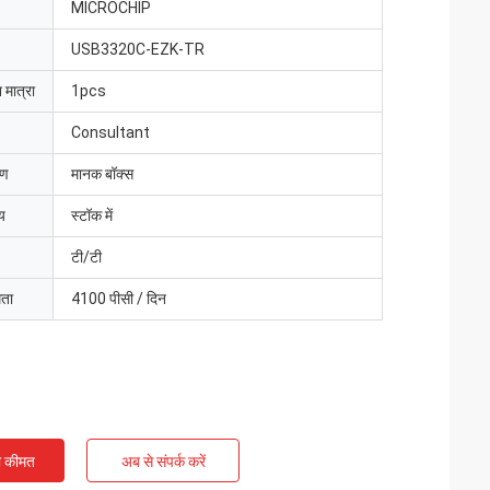
MICROCHIP
USB3320C-EZK-TR
 मात्रा
1pcs
Consultant
रण
मानक बॉक्स
य
स्टॉक में
टी/टी
मता
4100 पीसी / दिन
ी कीमत
अब से संपर्क करें