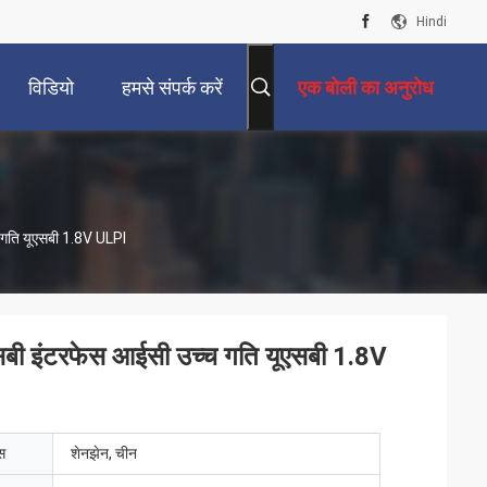
Hindi
विडियो
हमसे संपर्क करें
एक बोली का अनुरोध
ति यूएसबी 1.8V ULPI
 इंटरफेस आईसी उच्च गति यूएसबी 1.8V
ेस
शेनझेन, चीन