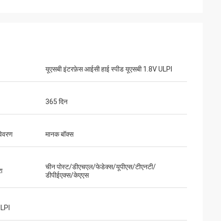
यूएसबी इंटरफ़ेस आईसी हाई स्पीड यूएसबी 1.8V ULPI
, पैकेजिंग क्षतिग्रस्त
365 दिन
ल है।
 विवरण
मानक बॉक्स
चीन पोस्ट/डीएचएल/फेडेक्स/यूपीएस/टीएनटी/
रा
डीपीईएक्स/केएएस
ULPI