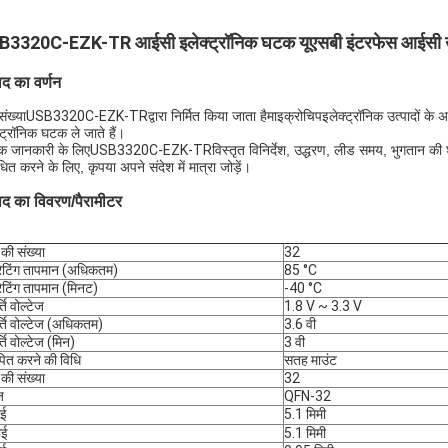
3320C-EZK-TR आईसी इलेक्ट्रॉनिक घटक यूएसबी इंटरफेस आईसी उ
ाद का वर्णन
संख्या
USB3320C-EZK-TR
द्वारा निर्मित किया जाता है
माइक्रोचिप
इलेक्ट्रॉनिक उत्पादों के अ
्ट्रॉनिक घटक ले जाते हैं।
 जानकारी के लिए
USB3320C-EZK-TR
विस्तृत विनिर्देश, उद्धरण, लीड समय, भुगतान की
धित करने के लिए, कृपया अपने संदेश में मात्रा जोड़ें।
पाद का विवरण/पैरामीटर
 की संख्या
32
ेटिंग तापमान (अधिकतम)
85 °C
टिंग तापमान (मिनट)
-40 °C
ति वोल्टेज
1.8 V ~ 3.3 V
्ति वोल्टेज (अधिकतम)
3.6 वी
्ति वोल्टेज (मिन)
3 वी
पित करने की विधि
सतह माउंट
 की संख्या
32
ज
QFN-32
ाई
5.1 मिमी
ाई
5.1 मिमी