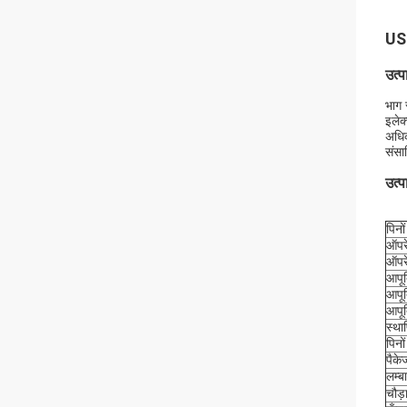
USB
उत्प
भाग 
इलेक
अधिक
संसा
उत्
पिनों
ऑपर
ऑपरे
आपूर्
आपूर
आपूर
स्था
पिनों
पैके
लम्ब
चौड़