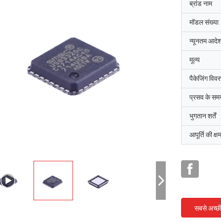
ब्रांड नाम
मॉडल संख्या
वह VNS14NV04P-E मासिक उपकरण बनाया गया है
न्यूनतम आदेश
STMicroelectronicsTM VIPowerTM M0 का उपयोग कर
प्रौद्योगिकी, मानक के प्रतिस्थापन के लिए
मूल्य
डीसी से 50 केएचजेड अनुप्रयोगों में पावर एमओएसएफईटी।
पैकेजिंग विव
रेटेड ओवर
प्रसव के सम
एक तापमान -40°C से +105°C
भुगतान शर्तें
आपूर्ति की क्ष
सबसे अच्छ