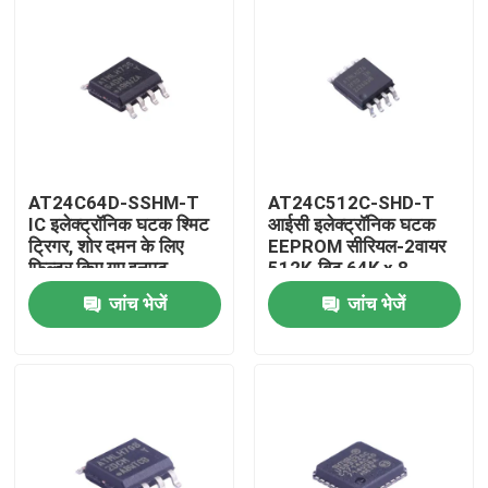
AT24C64D-SSHM-T
AT24C512C-SHD-T
IC इलेक्ट्रॉनिक घटक श्मिट
आईसी इलेक्ट्रॉनिक घटक
ट्रिगर, शोर दमन के लिए
EEPROM सीरियल-2वायर
फ़िल्टर किए गए इनपुट
512K-बिट 64K x 8
3.3V/5V 8-पिन SOIC
जांच भेजें
जांच भेजें
EIAJ T/R
घर
उत्पादों
वीडियो