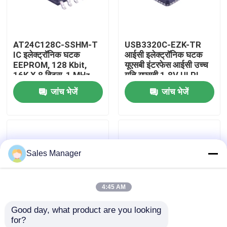
हमारे बारे में
AT24C128C-SSHM-T
USB3320C-EZK-TR
IC इलेक्ट्रॉनिक घटक
आईसी इलेक्ट्रॉनिक घटक
कारखाना भ्रमण
EEPROM, 128 Kbit,
यूएसबी इंटरफेस आईसी उच्च
16K X 8 बिट्स, 1 MHz,
गति यूएसबी 1.8V ULPI
I2C, SOIC, 8-पिन
जांच भेजें
जांच भेजें
गुणवत्ता नियंत्रण
संपर्क करें
Sales Manager
एक उद्धरण का अनुरोध करें
4:45 AM
आईसी इलेक्ट्रॉनिक घटक
Good day, what product are you looking 
for?
आईसी इंटीग्रेटेड सर्किट
CC1101RGPR IC
CC2530F256RHAR IC