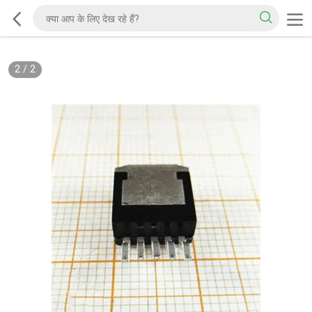
2
/
2