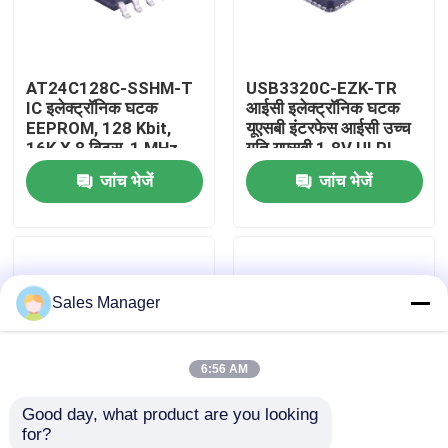
हमारे बारे में
AT24C128C-SSHM-T
USB3320C-EZK-TR
IC इलेक्ट्रॉनिक घटक
आईसी इलेक्ट्रॉनिक घटक
कारखाना भ्रमण
EEPROM, 128 Kbit,
यूएसबी इंटरफेस आईसी उच्च
16K X 8 बिट्स, 1 MHz,
गति यूएसबी 1.8V ULPI
I2C, SOIC, 8-पिन
जांच भेजें
जांच भेजें
गुणवत्ता नियंत्रण
संपर्क करें
Sales Manager
एक उद्धरण का अनुरोध करें
6:56 AM
आईसी इलेक्ट्रॉनिक घटक
Good day, what product are you looking 
for?
आईसी इंटीग्रेटेड सर्किट
CC1101RGPR IC
CC2530F256RHAR IC