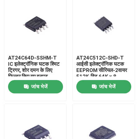
AT24C64D-SSHM-T
AT24C512C-SHD-T
IC इलेक्ट्रॉनिक घटक श्मिट
आईसी इलेक्ट्रॉनिक घटक
ट्रिगर, शोर दमन के लिए
EEPROM सीरियल-2वायर
फ़िल्टर किए गए इनपुट
512K-बिट 64K x 8
3.3V/5V 8-पिन SOIC
जांच भेजें
जांच भेजें
EIAJ T/R
घर
उत्पादों
वीडियो