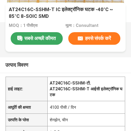
AT24C16C-SSHM-T IC इलेक्ट्रॉनिक घटक -40°C ~
85°C 8-SOIC SMD
MOQ：1 पीसीएस
मूल्य：Consultant
सबसे अच्छी कीमत
हमसे संपर्क करें
उत्पाद विवरण
AT24C16C-SSHM-टी
,
हाई लाइट:
AT24C16C-SSHM-T आईसी इलेक्ट्रॉनिक घ
टक
आपूर्ति की क्षमता
4100 पीसी / दिन
उत्पत्ति के प्लेस
शेनझेन, चीन